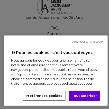
158 Bd Haussmann, 75008 Paris
FAQ
Contact
Offres d'emploi
Continuer sans accepter
Presse
Billetterie
🍪 Pour les cookies , c’est vous qui voyez !
Nous utilisons les cookies pour analyser le trafic sur
MON COMPTE
notre site et améliorer continuellement votre
navigation, personnaliser nos publicités. Si vous cliquez
sur l’option « Personnaliser les cookies » vous avez le
choix de paramétrer individuellement les finalités de
Réservation en ligne
traitement et traceurs que vous souhaitez accepter.
Pied
Besoin d'aide ? Posez-nous toutes vos questions !
Préférences cookies
Tout autoriser
© Culturespaces, 2026
de
CRÉDITS
DONNÉES PERSONNELLES
LE RÉSEAU
page