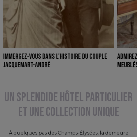
Immergez-vous dans l'histoire du couple
Admire
Jacquemart-André
meublé
UN SPLENDIDE HÔTEL PARTICULIER
ET UNE COLLECTION UNIQUE
À quelques pas des Champs-Élysées, la demeure