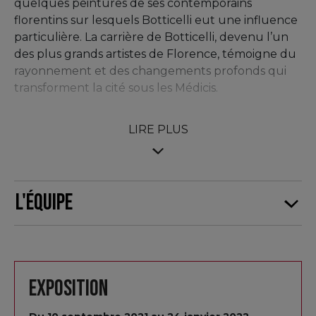
quelques peintures de ses contemporains
florentins sur lesquels Botticelli eut une influence
particulière. La carrière de Botticelli, devenu l’un
des plus grands artistes de Florence, témoigne du
rayonnement et des changements profonds qui
transforment la cité sous les Médicis.
Botticelli est sans doute l’un des peintres les plus
LIRE PLUS
connus de la Renaissance italienne malgré la part
de mystère qui entoure toujours sa vie et l’activité
de son atelier. Sans relâche, il a alterné création
unique et production en série achevée par ses
L'équipe
nombreux assistants. L’exposition montre
l’importance de cette pratique d’atelier,
laboratoire foisonnant d’idées et de formation,
typique de la Renaissance italienne. Elle présente
Botticelli dans son rôle de créateur, mais
Exposition
également d’entrepreneur et de formateur.