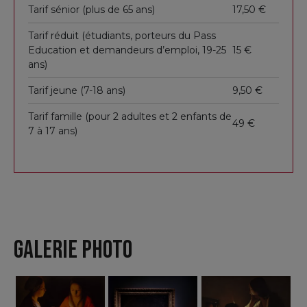
Sublimer
Tarif sénior (plus de 65 ans)
17,50 €
Tarif réduit (étudiants, porteurs du Pass
l’ordinaire et les
Education et demandeurs d’emploi, 19-25
15 €
ans)
Tarif jeune (7-18 ans)
9,50 €
figures
Tarif famille (pour 2 adultes et 2 enfants de
49 €
7 à 17 ans)
marginales
S’il s’intéresse aux scènes de jeux (
Le Tricheur à l’as
de carreau
,
Les Joueurs de dés
) et à la peinture de
GALERIE PHOTO
genre, Georges de La Tour est surtout reconnu
pour ses toiles religieuses, empreintes d’une
intensité spirituelle
remarquable sous leur
apparente simplicité.