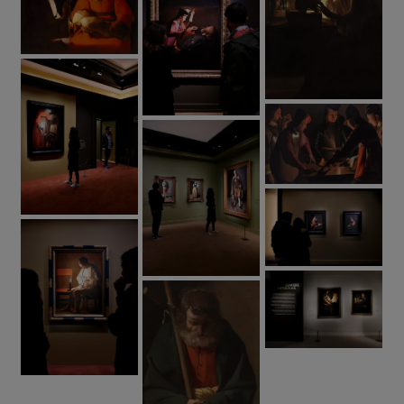
En donnant visage et dignité aux
figures
marginales et populaires
— musiciens aveugles,
vieillards, paysans —, l’artiste élève l’ordinaire au
rang du sacré (
Femme à la puce
,
Nouveau-Né
).
Peintre du peuple plus que de la cour, Georges
De La Tour sublime la solitude de ses sujets et
transcende la
trivialité du monde
par son
utilisation remarquable de la lumière.
Pourquoi visiter
l'exposition ?
Un événement unique : la
première