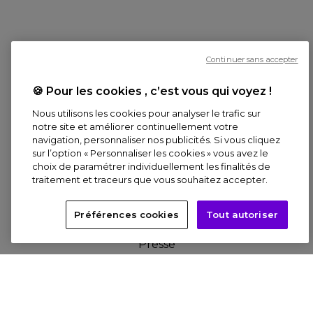
L'Entreprise
Continuer sans accepter
Culture pour l'Enfance
Le Réseau
🍪 Pour les cookies , c’est vous qui voyez !
Nous utilisons les cookies pour analyser le trafic sur
notre site et améliorer continuellement votre
navigation, personnaliser nos publicités. Si vous cliquez
sur l’option « Personnaliser les cookies » vous avez le
158 Bd Haussmann, 75008 Paris
choix de paramétrer individuellement les finalités de
traitement et traceurs que vous souhaitez accepter.
FAQ
Contact
Préférences cookies
Tout autoriser
Offres d'emploi
Presse
Billetterie
MON COMPTE