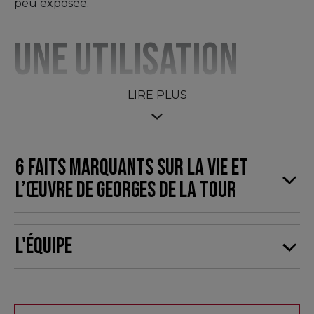
peu exposée.
Une utilisation
unique de la
LIRE PLUS
lumière
6 faits marquants sur la vie et
l’œuvre de Georges de La Tour
Bien qu’aucun voyage en Italie ne soit attesté,
Georges de La Tour est influencé par Caravage,
L'équipe
dont le style rayonne alors dans toute l’Europe.
Inspiré par le caravagisme hollandais et lorrain, il
développe une
interprétation personnelle et
audacieuse du clair-obscur
qui fait toute son
originalité. Ses tableaux se distinguent notamment