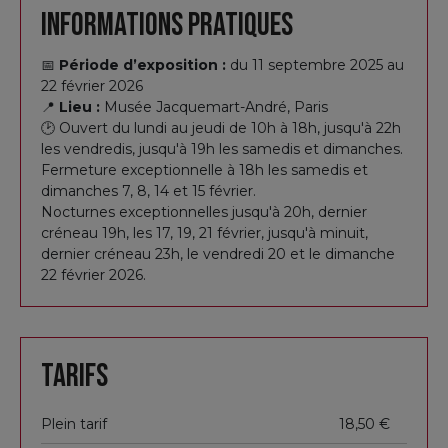
Informations pratiques
par un réalisme et des compositions sobres, qui
contrastent avec l’intensité dramatique des toiles
caravagistes italiennes.
📅
Période d’exposition :
du 11 septembre 2025 au
22 février 2026
📍
Lieu :
Musée Jacquemart-André, Paris
Fasciné par les jeux de lumière artificielle, il réalise
🕑 Ouvert du lundi au jeudi de 10h à 18h, jusqu'à 22h
plusieurs
scènes nocturnes à la chandelle
—
les vendredis, jusqu'à 19h les samedis et dimanches.
parmi lesquelles
La Femme à la puce
,
Job raillé
Fermeture exceptionnelle à 18h les samedis et
dimanches 7, 8, 14 et 15 février.
par sa femme
ou encore
Les Joueurs de dés
—
Nocturnes exceptionnelles jusqu'à 20h, dernier
devenues emblématiques.
créneau 19h, les 17, 19, 21 février, jusqu'à minuit,
dernier créneau 23h, le vendredi 20 et le dimanche
La flamme vacillante d’une bougie s’impose alors
22 février 2026.
comme sujet central de ses œuvres (
Nouveau-Né
,
Madeleine pénitente
). La lumière, en accentuant
la densité des matières, confère à ses toiles une
Tarifs
intensité à la fois poétique
, fragile et
intemporelle.
Plein tarif
18,50 €