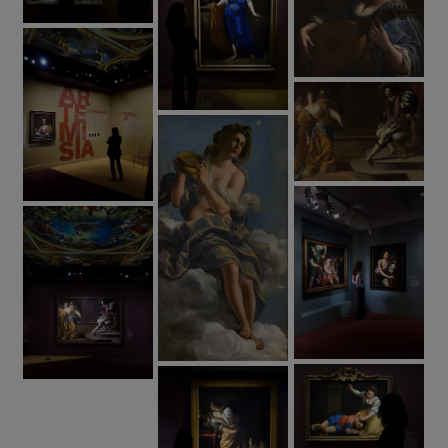
l'art du XVIIe
siècle
Louée par ses contemporains pour sa maîtrise
technique, Artemisia apporte une
puissance
nouvelle au nu féminin
dans la peinture
baroque. Éros et Thanatos s’entremêlent dans un
héroïsme sensuel et parfois morbide, comme avec
sa représentation de
Cléopâtre
(1630-1635).
Puisant son inspiration dans des
thèmes bibliques
et mythologiques
, Artemisia met en avant des
héroïnes capables de triompher de la domination
masculine par l’intelligence ou la ruse (
Yaël et
Siséra
ou
Esther et Assuérus
).