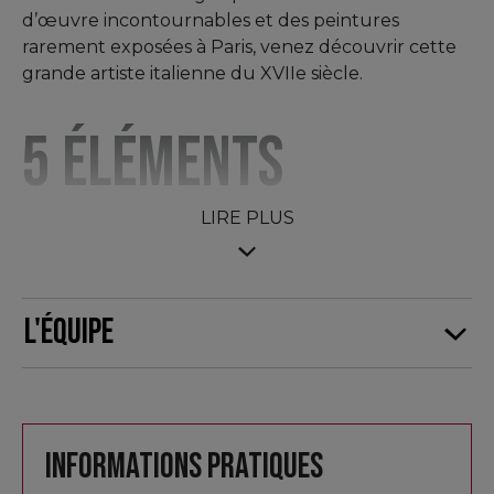
d’œuvre incontournables et des peintures
rarement exposées à Paris, venez découvrir cette
grande artiste italienne du XVIIe siècle.
5 éléments
marquants sur
LIRE PLUS
Artemisia
L'équipe
1) Artemisia Gentileschi est formée à Rome par son
père, l’artiste toscan Orazio Gentileschi, disciple
direct et
ami du Caravage
;
Informations pratiques