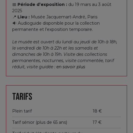
2) Elle fait rapidement preuve d’un
talent
📅
Période d’exposition :
du 19 mars au 3 août
2025
exceptionnel
pour la peinture et réalise à
📍
Lieu :
Musée Jacquemart-André, Paris
seulement 17 ans
Suzanne et les vieillards
, une
🔉 Audioguide disponible pour la collection
huile sur toile de grande dimension ;
permanente et l’exposition temporaire.
Le musée est ouvert du lundi au jeudi de 10h à 18h,
3) En 1611, elle est
violée par le peintre italien
le vendredi de 10h à 22h et les samedis et
Agostino Tassi
. Un procès s’ouvre ensuite et
dimanches de 10h à 19h. Visite des collections
condamne Tassi à l’exil, sans que la peine ne soit
permanentes, nocturnes, visite commentée, tarif
jamais appliquée (il reste à Rome sous la protection
réduit, visite guidée :
en savoir plus
du pape). Au cours du jugement, Artemisia est
torturée pour prouver la véracité de son
témoignage ;
Tarifs
4) À l’issue du procès, elle part s’installer à
Florence et peint pour de grandes cours royales
Plein tarif
18 €
ou seigneuriales européennes, comme la
famille
Tarif sénior (plus de 65 ans)
17 €
Médicis
;