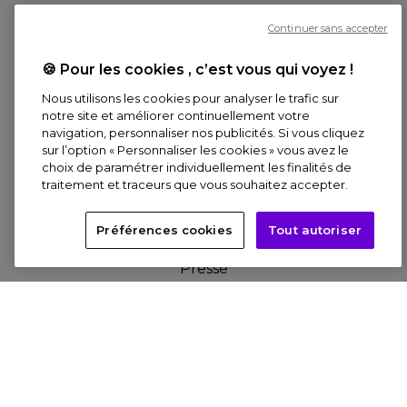
L'Entreprise
Continuer sans accepter
Culture pour l'Enfance
Le Réseau
🍪 Pour les cookies , c’est vous qui voyez !
Nous utilisons les cookies pour analyser le trafic sur
notre site et améliorer continuellement votre
navigation, personnaliser nos publicités. Si vous cliquez
sur l’option « Personnaliser les cookies » vous avez le
158 Bd Haussmann, 75008 Paris
choix de paramétrer individuellement les finalités de
traitement et traceurs que vous souhaitez accepter.
FAQ
Contact
Préférences cookies
Tout autoriser
Offres d'emploi
Presse
Billetterie
MON COMPTE
Réservation en ligne