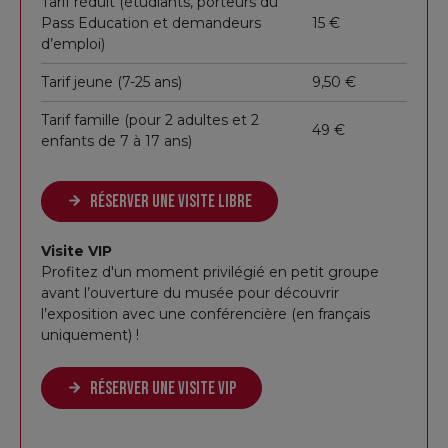
Tarif réduit (étudiants, porteurs du
5) Artemisia est l’une des premières femmes
Pass Education et demandeurs
15 €
d’emploi)
admises à
l’Académie du dessin de Florence
.
Elle est soutenue par plusieurs mécènes et
Tarif jeune (7-25 ans)
9,50 €
commanditaires, et réalise le plafond de la Casa
Buonarroti, en hommage à Michel-Ange.
Tarif famille (pour 2 adultes et 2
49 €
enfants de 7 à 17 ans)
Artemisia Gentileschi est l’une des rares
femmes
peintres
de l’histoire à avoir connu le succès de
RÉSERVER UNE VISITE LIBRE
son vivant, ce qui lui a permis de vivre de sa
peinture et d’être indépendante.
Visite VIP
Profitez d'un moment privilégié en petit groupe
avant l’ouverture du musée pour découvrir
Une approche
l’exposition avec une conférencière (en français
uniquement) !
picturale inspirée
RÉSERVER UNE VISITE VIP